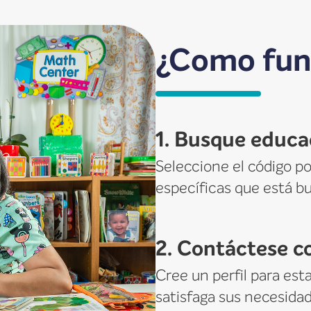
¿Como fun
1. Busque educa
Seleccione el código po
específicas que está 
2. Contáctese c
Cree un perfil para es
satisfaga sus necesida