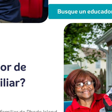
Busque un educador 
or de
iliar?