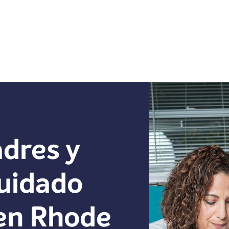
dres y
uidado
 en Rhode